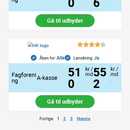
0
6
Gå til udbyder
Alle
Ja
Åben for:
Lønsikring:
51
55
kr./
kr./
md
md
Fagforeni
A-kasse
0
.
2
.
ng
Gå til udbyder
Forrige
1
2
3
Næste