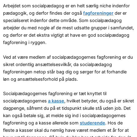
Arbejdet som socialpædagog er en helt særlig niche indenfor
pædagogik, og derfor findes der også
fagforeninger
der er
specialiseret indenfor dette område. Som socialpædagog
arbejder du med nogle af de mest udsatte grupper i samfundet,
og derfor er det ekstra vigtigt at have en god socialpædagog
fagforening i ryggen.
Ved at være medlem af socialpædagogernes fagforening er du
sikret ordentlig ansættelsesvilkår, da socialpædagog
fagforeningen netop står bag dig og sørger for at forhandle
løn og ansættelsesforhold på plads.
Socialpædagogernes fagforening er tæt knyttet til
socialpædagogernes
a kasse
, hvilket betyder, du også er sikret
dagpenge, såfremt du på et tidspunkt skulle stå uden job. Det
kan også betale sig, at melde sig ind i socialpædagogernes
fagforening og a kasse allerede som
studerende
. Hos de
fleste a kasser skal du nemlig have været medlem et år for at