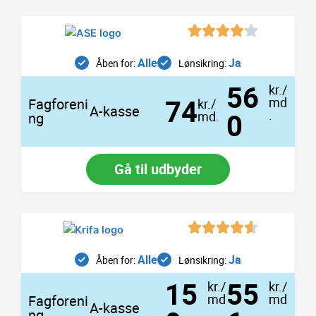
Alle
Ja
Åben for:
Lønsikring:
56
kr./
74
md
Fagforeni
kr./
A-kasse
0
.
md.
ng
Gå til udbyder
Alle
Ja
Åben for:
Lønsikring:
15
55
kr./
kr./
md
md
Fagforeni
A-kasse
.
.
ng