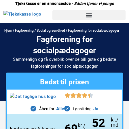
Gå
Tjekakasse er en annonceside -
Sådan tjener vi penge
til
indholdet
Hjem
/
Fagforening
/
Social og sundhed
/
Fagforening for socialpædagoger
Fagforening for
socialpædagoger
Sammenlign og få overblik over de billigste og bedste
fagforeninger for socialpædagoger.
Bedst til prisen
Alle
Ja
Åben for:
Lønsikring:
52
kr./
69
md
kr./
Fagforening
A-kasse