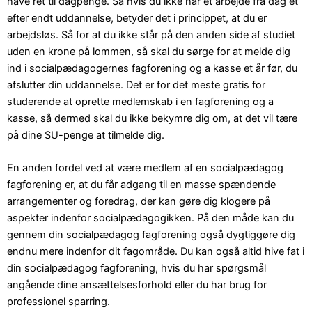
have ret til dagpenge. Så hvis du ikke har et arbejde fra dag ét
efter endt uddannelse, betyder det i princippet, at du er
arbejdsløs. Så for at du ikke står på den anden side af studiet
uden en krone på lommen, så skal du sørge for at melde dig
ind i socialpædagogernes fagforening og a kasse et år før, du
afslutter din uddannelse. Det er for det meste gratis for
studerende at oprette medlemskab i en fagforening og a
kasse, så dermed skal du ikke bekymre dig om, at det vil tære
på dine SU-penge at tilmelde dig.
En anden fordel ved at være medlem af en socialpædagog
fagforening er, at du får adgang til en masse spændende
arrangementer og foredrag, der kan gøre dig klogere på
aspekter indenfor socialpædagogikken. På den måde kan du
gennem din socialpædagog fagforening også dygtiggøre dig
endnu mere indenfor dit fagområde. Du kan også altid hive fat i
din socialpædagog fagforening, hvis du har spørgsmål
angående dine ansættelsesforhold eller du har brug for
professionel sparring.