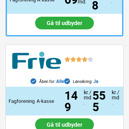
8
.
md.
Gå til udbyder
Alle
Ja
Åben for:
Lønsikring:
14
55
kr./
kr./
md
md
Fagforening
A-kasse
9
.
5
.
Gå til udbyder