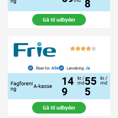
8
ng
Gå til udbyder
Alle
Ja
Åben for:
Lønsikring:
14
55
kr./
kr./
md
md
Fagforeni
A-kasse
9
.
5
.
ng
Gå til udbyder