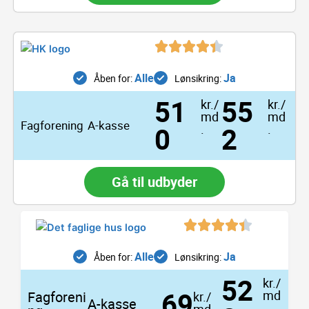
Alle
Ja
Åben for:
Lønsikring:
51
55
kr./
kr./
md
md
Fagforening
A-kasse
0
.
2
.
Gå til udbyder
S
S
S
i
i
i
d
d
d
Alle
Ja
Åben for:
Lønsikring:
e
e
e
52
kr./
69
md
Fagforeni
kr./
A-kasse
.
md.