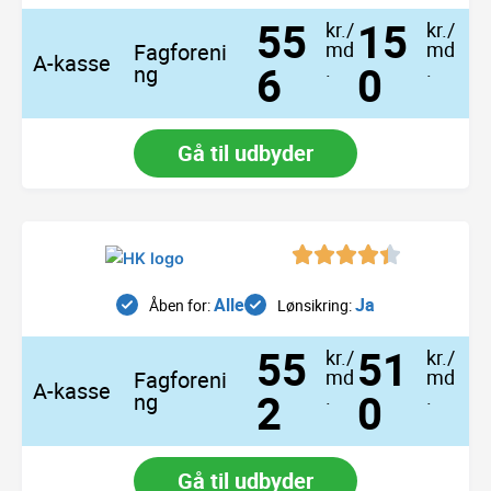
55
15
kr./
kr./
md
md
Fagforeni
A-kasse
6
.
0
.
ng
Gå til udbyder
Alle
Ja
Åben for:
Lønsikring:
55
51
kr./
kr./
md
md
Fagforeni
A-kasse
2
.
0
.
ng
Gå til udbyder