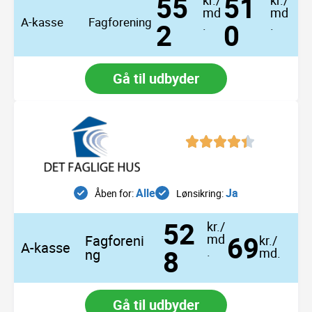
55
51
kr./
kr./
md
md
A-kasse
Fagforening
2
.
0
.
Gå til udbyder
S
S
S
S
i
i
i
i
d
d
d
d
e
e
e
e
Alle
Ja
Åben for:
Lønsikring:
52
kr./
69
md
Fagforeni
kr./
A-kasse
8
.
md.
ng
Gå til udbyder