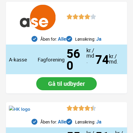
Alle
Ja
Åben for:
Lønsikring:
56
kr./
74
md
kr./
A-kasse
Fagforening
0
.
md.
Gå til udbyder
Alle
Ja
Åben for:
Lønsikring: