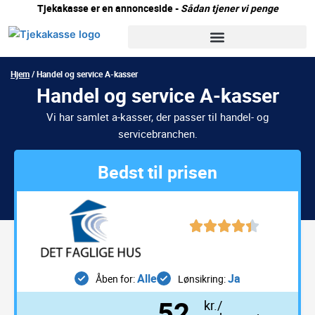
Gå
Tjekakasse er en annonceside -
Sådan tjener vi penge
til
indholdet
Hjem
/
Handel og service A-kasser
Handel og service A-kasser
Vi har samlet a-kasser, der passer til handel- og
servicebranchen.
Bedst til prisen
Alle
Ja
Åben for:
Lønsikring:
52
kr./