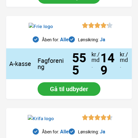
Alle
Ja
Åben for:
Lønsikring:
55
14
kr./
kr./
md
md
Fagforeni
A-kasse
5
.
9
.
ng
Gå til udbyder
Alle
Ja
Åben for:
Lønsikring: