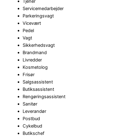
Tjener
Servicemedarbejder
Parkeringsvagt
Vicevært
Pedel
Vagt
Sikkerhedsvagt
Brandmand
Livredder
Kosmetolog
Frisør
Salgsassistent
Butiksassistent
Rengøringsassistent
Sanitør
Leverandør
Postbud
Cykelbud
Butikschef