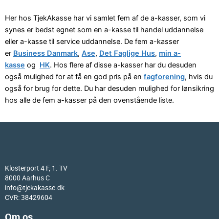
Her hos TjekAkasse har vi samlet fem af de a-kasser, som vi
synes er bedst egnet som en a-kasse til handel uddannelse
eller a-kasse til service uddannelse. De fem a-kasser
er
Business Danmark
,
Ase
,
Det Faglige Hus
,
min a-
kasse
og
HK
. Hos flere af disse a-kasser har du desuden
også mulighed for at få en god pris på en
fagforening
, hvis du
også for brug for dette. Du har desuden mulighed for lønsikring
hos alle de fem a-kasser på den ovenstående liste.
Klosterport 4 F, 1. TV
8000 Aarhus C
info@tjekakasse.dk
CVR: 38429604
Om os