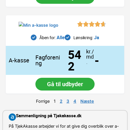
Alle
Ja
Åben for:
Lønsikring:
54
kr./
-
md
Fagforeni
A-kasse
2
.
ng
Gå til udbyder
Forrige
1
2
3
4
Næste
Sammenligning på Tjekakasse.dk
På TjekAkasse arbejder vi for at give dig overblik over a-