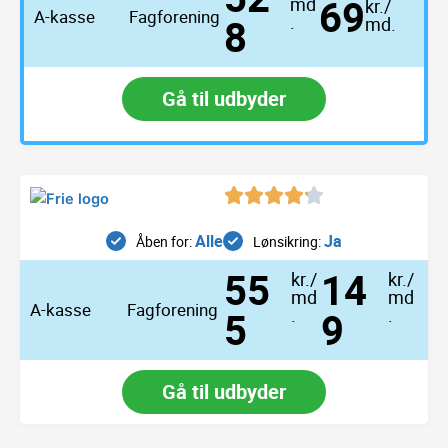
69
md
kr./
A-kasse
Fagforening
8
.
md.
Gå til udbyder
Alle
Ja
Åben for:
Lønsikring:
55
14
kr./
kr./
md
md
A-kasse
Fagforening
5
.
9
.
Gå til udbyder