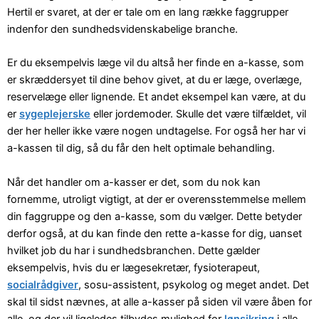
Hertil er svaret, at der er tale om en lang række faggrupper
indenfor den sundhedsvidenskabelige branche.
Er du eksempelvis læge vil du altså her finde en a-kasse, som
er skræddersyet til dine behov givet, at du er læge, overlæge,
reservelæge eller lignende. Et andet eksempel kan være, at du
er
sygeplejerske
eller jordemoder. Skulle det være tilfældet, vil
der her heller ikke være nogen undtagelse. For også her har vi
a-kassen til dig, så du får den helt optimale behandling.
Når det handler om a-kasser er det, som du nok kan
fornemme, utroligt vigtigt, at der er overensstemmelse mellem
din faggruppe og den a-kasse, som du vælger. Dette betyder
derfor også, at du kan finde den rette a-kasse for dig, uanset
hvilket job du har i sundhedsbranchen. Dette gælder
eksempelvis, hvis du er lægesekretær, fysioterapeut,
socialrådgiver
, sosu-assistent, psykolog og meget andet. Det
skal til sidst nævnes, at alle a-kasser på siden vil være åben for
alle, og der vil ligeledes tilbydes mulighed for
lønsikring
i alle