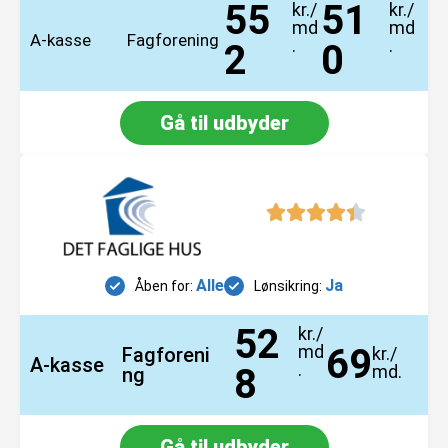
55
51
kr./
kr./
md
md
A-kasse
Fagforening
.
.
2
0
Gå til udbyder
S
S
S
S
i
i
i
i
d
d
d
d
e
e
e
e
Alle
Ja
Åben for:
Lønsikring:
52
kr./
md
69
Fagforeni
kr./
A-kasse
.
8
md.
ng
Gå til udbyder