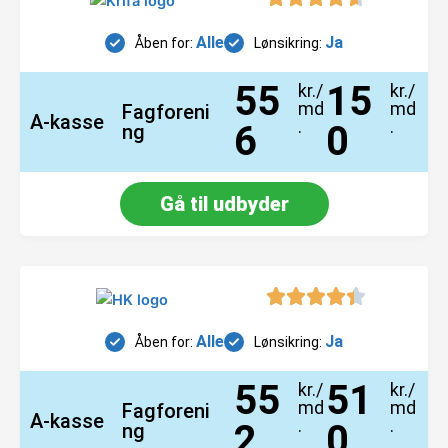
Alle
Ja
Åben for:
Lønsikring:
55
15
kr./
kr./
md
md
Fagforeni
A-kasse
.
.
6
0
ng
Gå til udbyder
Alle
Ja
Åben for:
Lønsikring:
55
51
kr./
kr./
md
md
Fagforeni
A-kasse
.
.
2
0
ng