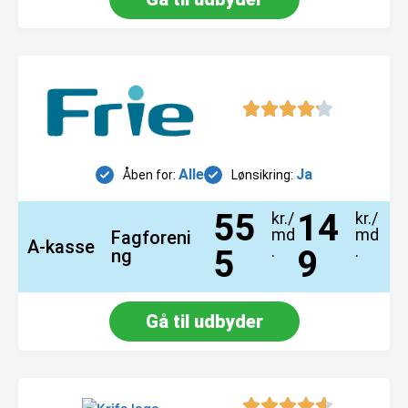
Alle
Ja
Åben for:
Lønsikring:
55
14
kr./
kr./
md
md
Fagforeni
A-kasse
.
.
5
9
ng
Gå til udbyder