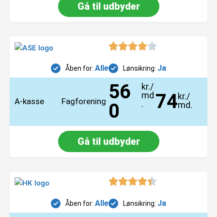
Gå til udbyder
Alle
Ja
Åben for:
Lønsikring:
56
kr./
md
74
kr./
A-kasse
Fagforening
.
0
md.
Gå til udbyder
Alle
Ja
Åben for:
Lønsikring: