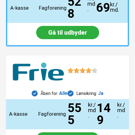
52
md
69
kr./
A-kasse
Fagforening
.
8
md.
Gå til udbyder
Alle
Ja
Åben for:
Lønsikring:
55
14
kr./
kr./
md
md
A-kasse
Fagforening
.
.
5
9