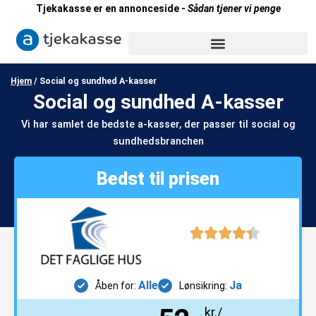
Gå
Tjekakasse er en annonceside -
Sådan tjener vi penge
til
indholdet
Hjem
/
Social og sundhed A-kasser
Social og sundhed A-kasser
Vi har samlet de bedste a-kasser, der passer til social og
sundhedsbranchen
Bedst til prisen
Alle
Ja
Åben for:
Lønsikring:
kr./