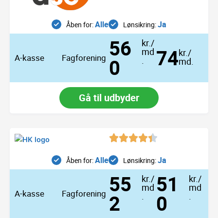
Alle
Ja
Åben for:
Lønsikring:
56
kr./
74
md
kr./
A-kasse
Fagforening
0
.
md.
Gå til udbyder
Alle
Ja
Åben for:
Lønsikring:
55
51
kr./
kr./
md
md
A-kasse
Fagforening
2
.
0
.