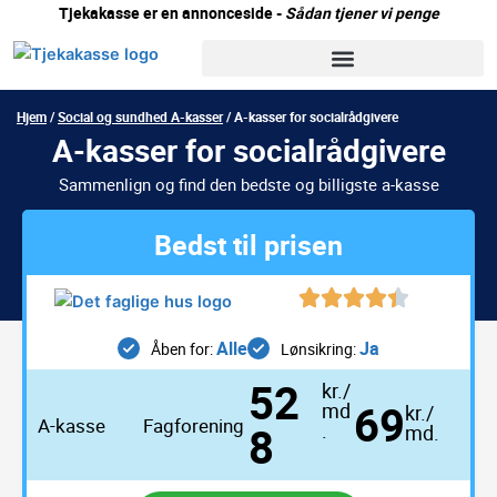
Gå
Tjekakasse er en annonceside -
Sådan tjener vi penge
til
indholdet
Hjem
/
Social og sundhed A-kasser
/
A-kasser for socialrådgivere
A-kasser for socialrådgivere
Sammenlign og find den bedste og billigste a-kasse
Bedst til prisen
Alle
Ja
Åben for:
Lønsikring:
52
kr./
69
md
kr./
A-kasse
Fagforening
8
.
md.