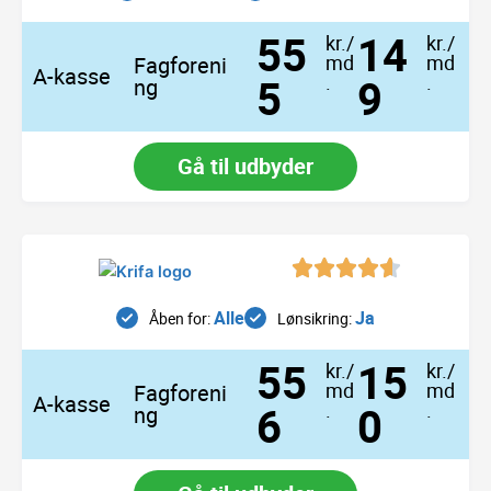
55
14
kr./
kr./
md
md
Fagforeni
A-kasse
5
.
9
.
ng
Gå til udbyder
Alle
Ja
Åben for:
Lønsikring:
55
15
kr./
kr./
md
md
Fagforeni
A-kasse
6
.
0
.
ng