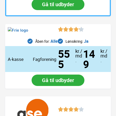
Gå til udbyder
Alle
Ja
Åben for:
Lønsikring:
55
14
kr./
kr./
md
md
A-kasse
Fagforening
5
.
9
.
Gå til udbyder