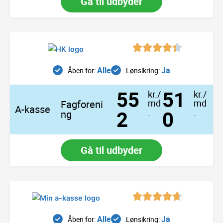
Gå til udbyder
Alle
Ja
Åben for:
Lønsikring:
55
51
kr./
kr./
md
md
Fagforeni
A-kasse
2
.
0
.
ng
Gå til udbyder
Alle
Ja
Åben for:
Lønsikring: