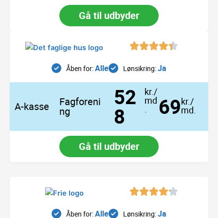
Gå til udbyder
S
S
S
S
i
i
i
i
d
d
d
d
Alle
Ja
Åben for:
Lønsikring:
e
e
e
e
52
kr./
69
md
Fagforeni
kr./
A-kasse
8
.
md.
ng
Gå til udbyder
Alle
Ja
Åben for:
Lønsikring: