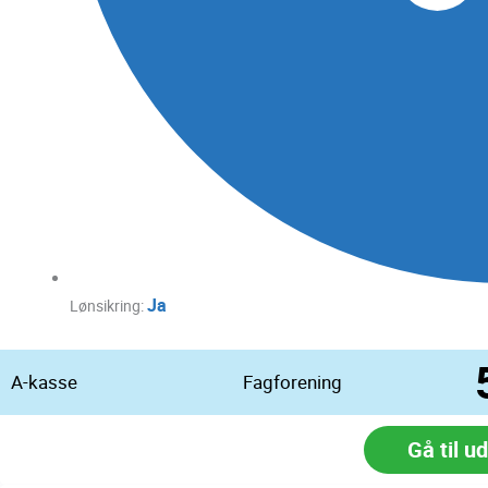
Ja
Lønsikring:
A-kasse
Fagforening
Gå til u