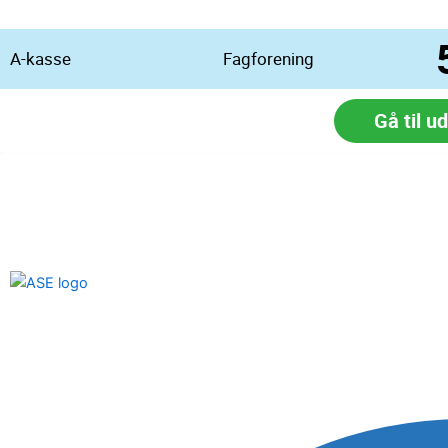
A-kasse
Fagforening
Gå til u