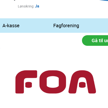
Ja
Lønsikring:
A-kasse
Fagforening
Gå til 