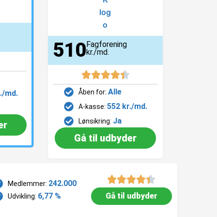
510
Fagforening
kr./md.
Alle
Åben for:
./md.
552 kr./md.
A-kasse:
Ja
Lønsikring:
er
Gå til udbyder
242.000
Medlemmer:
6,77 %
Gå til udbyder
Udvikling: