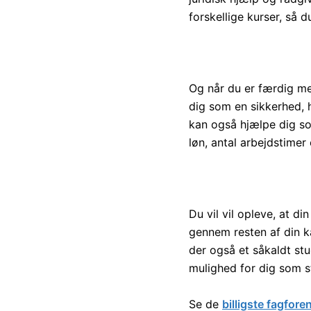
forskellige kurser, så d
Og når du er færdig me
dig som en sikkerhed, h
kan også hjælpe dig s
løn, antal arbejdstimer
Du vil vil opleve, at d
gennem resten af din ka
der også et såkaldt st
mulighed for dig som s
Se de
billigste fagfore