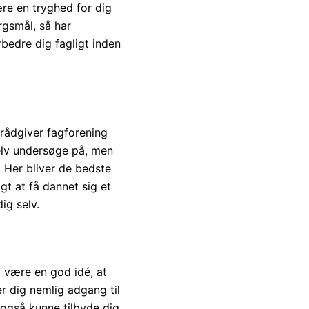
ære en tryghed for dig
rgsmål, så har
bedre dig fagligt inden
lrådgiver fagforening
selv undersøge på, men
 Her bliver de bedste
gt at få dannet sig et
dig selv.
g være en god idé, at
er dig nemlig adgang til
 også kunne tilbyde dig