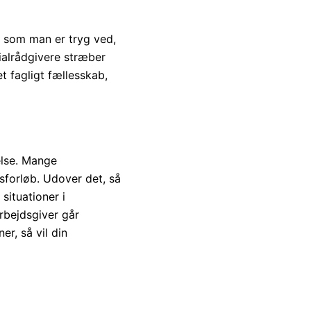
g som man er tryg ved,
ialrådgivere stræber
t fagligt fællesskab,
else. Mange
sforløb. Udover det, så
situationer i
arbejdsgiver går
er, så vil din