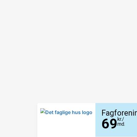
Fagforeni
69
kr./
md.