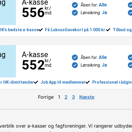
ng
A-kasse
Alle
Åben for:
556
kr./
Ja
md.
Lønsikring:
 DK's bedste a-kasse
Få LuksusGavekort på 1.000 kr.
Tilbud og
ng
A-kasse
Alle
Åben for:
552
kr./
Ja
md.
Lønsikring:
or HK-dimittender
Job App til medlemmer
Professionel rådgiv
Forrige
1
2
3
Næste
verblik over a-kasser og fagforeninger. Vi rangerer udbyder