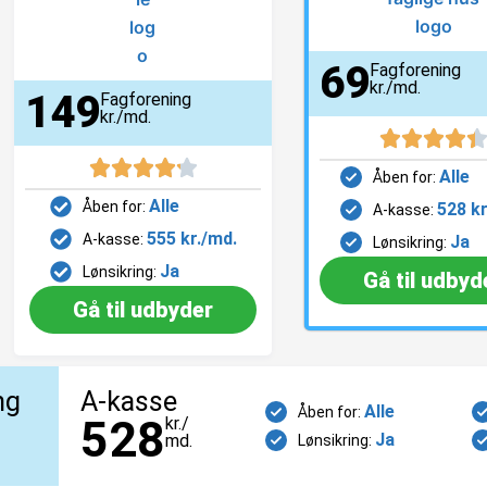
69
Fagforening
kr./md.
149
Fagforening
kr./md.
Alle
Åben for:
Alle
Åben for:
528 kr
A-kasse:
555 kr./md.
A-kasse:
Ja
Lønsikring:
Ja
Lønsikring:
Gå til udbyd
Gå til udbyder
S
S
S
ng
A-kasse
i
i
i
Alle
Åben for:
528
kr./
d
d
d
Ja
md.
Lønsikring:
e
e
e