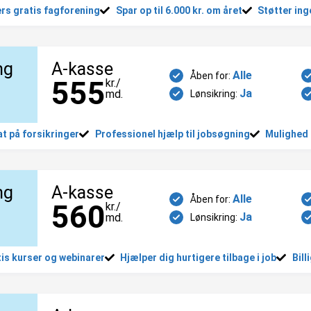
rs gratis fagforening
Spar op til 6.000 kr. om året
Støtter ing
ng
A-kasse
Alle
Åben for:
555
kr./
Ja
md.
Lønsikring:
t på forsikringer
Professionel hjælp til jobsøgning
Mulighed 
ng
A-kasse
Alle
Åben for:
560
kr./
Ja
md.
Lønsikring:
is kurser og webinarer
Hjælper dig hurtigere tilbage i job
Bill