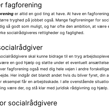
r fagforening
orening
er altid en god ting at have. At have en fagforenin
 større tryghed på jobbet også. Mange fagforeninger for soc
dig så godt som muligt, og har ofte den ambition, at være e
rke socialrådgiveres rettigheder og faglighed.
ocialrådgiver
socialrådgivere skal kunne bidrage til en tryg arbejdsoplev
 være en god hjælp og støtte under et eventuelt ansættelse
ver fagforening også med dig hele vejen i andre forskellige 
ejde. Her indgår det blandt andet hvis du bliver fyret, din 
or eksempel får en arbejdsskade. I alle ovenstående situation
ing være der, og stå klar med juridisk rådgivning og hjælp.
or socialrådgivere