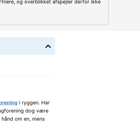
tnere, og overblikket afspejler derfor ikke
orening
i ryggen. Har
fagforening dog være
er hånd om en, mens