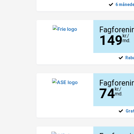
6 månede
Fagforeni
149
kr./
md.
Raba
Fagforeni
74
kr./
md.
Grat