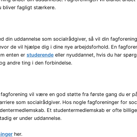
u bliver fagligt stærkere.
d din uddannelse som socialrådgiver, så vil din fagforening
vor de vil hjælpe dig i dine nye arbejdsforhold. En fagfore
om enten er
studerende
eller nyuddannet, hvis du har spørgs
 og andre ting i den forbindelse.
in fagforening vil være en god støtte fra første gang du er 
rriere som socialrådgiver. Hos nogle fagforeninger for soc
udentermedlemskab. Et studentermedlemskab er ofte billige
tadig er under uddannelse.
ninger
her.