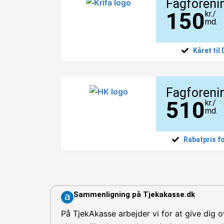
Fagforeni
150
kr./
md.
Kåret til
Fagforeni
510
kr./
md.
Rabatpris f
Sammenligning på Tjekakasse.dk
På TjekAkasse arbejder vi for at give dig o