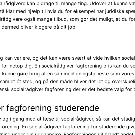
ialrådgivere kan bidrage til mange ting. Udover at kunne v
stå klar med hjælp til hvis du for eksempel har juridiske spø
lrådgivere også mange tilbud, som gør det muligt, at du for
 dermed bliver klogere på dit job.
g kan variere, og det kan være svært at vide hvilken socia
 for netop dig. En socialrådgiver fagforening pris kan du 
gt kunne gøre brug af en sammenligningstjeneste som vores.
 samlet ét sted, og på den måde bliver det let og overskueli
ansk socialrådgiver fagforening der er det bedste valg for 
er fagforening studerende
og i gang med at læse til socialrådgiver, så kan det stadi
gforening. En socialrådgiver fagforening for studerende giv
ivning under din uddannelse. Fagforeningen vil blandt andet