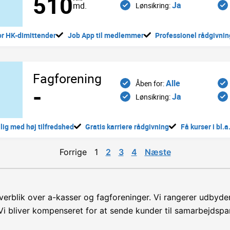
510
Ja
md.
Lønsikring:
or HK-dimittender
Job App til medlemmer
Professionel rådgivnin
Fagforening
Alle
Åben for:
-
Ja
Lønsikring:
llig med høj tilfredshed
Gratis karriere rådgivning
Få kurser i bl.a
Forrige
1
2
3
4
Næste
verblik over a-kasser og fagforeninger. Vi rangerer udbyder
i bliver kompenseret for at sende kunder til samarbejdspar