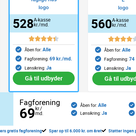
528
560
A-kasse
A-kasse
kr./md.
kr./md.
Alle
Alle
Åben for:
Åben for:
69 kr./md.
74 
Fagforening:
Fagforening:
Ja
Ja
Lønsikring:
Lønsikring:
Gå til udbyder
Gå til udby
S
S
S
S
Fagforening
i
i
i
i
Alle
Åben for:
69
kr./
d
d
d
d
Ja
md.
Lønsikring:
e
e
e
e
rs gratis fagforening
Spar op til 6.000 kr. om året
Støtter ingen 