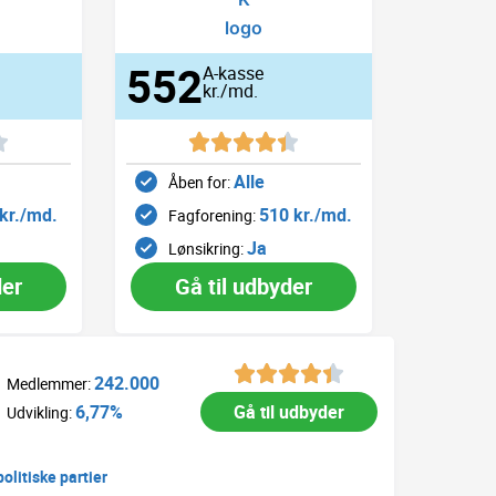
552
A-kasse
kr./md.
Alle
Åben for:
kr./md.
510 kr./md.
Fagforening:
Ja
Lønsikring:
der
Gå til udbyder
242.000
Medlemmer:
6,77%
Gå til udbyder
Udvikling:
politiske partier