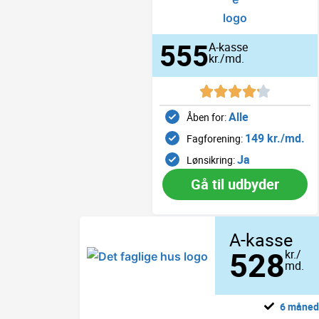
555
A-kasse
kr./md.
Alle
Åben for:
149 kr./md.
Fagforening:
Ja
Lønsikring:
Gå til udbyder
A-kasse
528
kr./
md.
6 månede