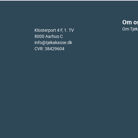
Om o
Om Tjek
Klosterport 4 F, 1. TV
8000 Aarhus C
info@tjekakasse.dk
CVR: 38429604