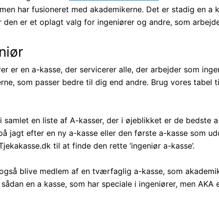
 men har fusioneret med akademikerne. Det er stadig en a k
den er et oplagt valg for ingeniører og andre, som arbejder
niør
er er en a-kasse, der servicerer alle, der arbejder som ingeni
rne, som passer bedre til dig end andre. Brug vores tabel til
vi samlet en liste af A-kasser, der i øjeblikket er de bedste
 på jagt efter en ny a-kasse eller den første a-kasse som u
jekakasse.dk til at finde den rette ‘ingeniør a-kasse’.
også blive medlem af en tværfaglig a-kasse, som akademik
m sådan en a kasse, som har speciale i ingeniører, men AKA