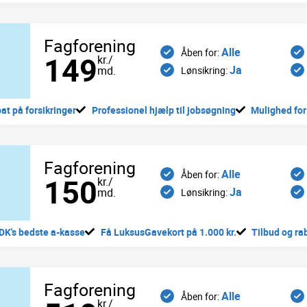
Fagforening
Alle
Åben for:
149
kr./
Ja
md.
Lønsikring:
at på forsikringer
Professionel hjælp til jobsøgning
Mulighed for
Fagforening
Alle
Åben for:
150
kr./
Ja
md.
Lønsikring:
l DK's bedste a-kasse
Få LuksusGavekort på 1.000 kr.
Tilbud og rab
Fagforening
Alle
Åben for:
kr./