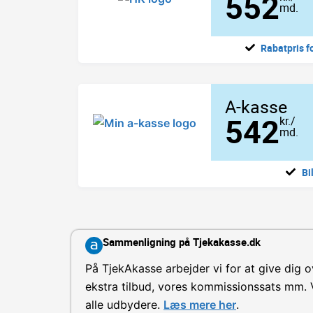
552
md.
Rabatpris f
A-kasse
542
kr./
md.
Bi
Sammenligning på Tjekakasse.dk
På TjekAkasse arbejder vi for at give dig o
ekstra tilbud, vores kommissionssats mm. V
alle udbydere.
Læs mere her
.